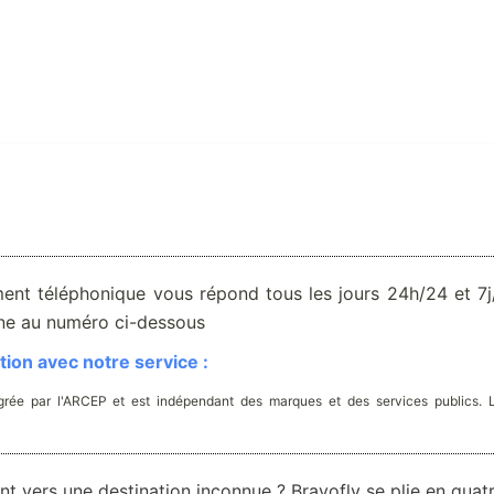
ent téléphonique vous répond tous les jours 24h/24 et 7j/
one au numéro ci-dessous
ion avec notre service :
rée par l'ARCEP et est indépendant des marques et des services publics. 
t vers une destination inconnue ? Bravofly se plie en quat