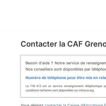
Aller
au
contenu
Contacter la CAF Gren
Besoin d'aide ? Notre service de renseignem
Nos conseillers sont disponibles par téléph
Numéro de téléphone pour être mis en relat
Le 118 412 est un service renseignement téléphonique ag
conditions tarifaires sont disponibles sur infosva.org
Vous désirez
contacter la Caisse d’Allocations F