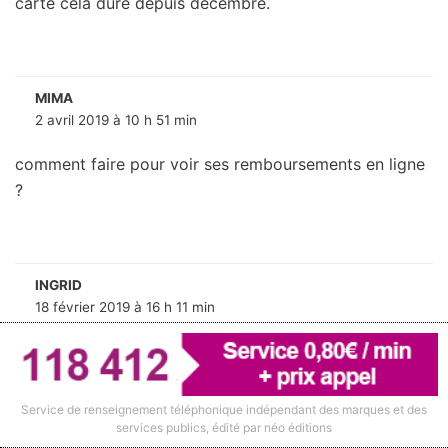
carte celà dure depuis décembre.
MIMA
2 avril 2019 à 10 h 51 min
comment faire pour voir ses remboursements en ligne
?
INGRID
18 février 2019 à 16 h 11 min
Bonjour,
Je ne comprends pas pourquoi je dois avancer les
frais en ayant une mutuelle ?? Je trouve pas ça normal
Service de renseignement téléphonique indépendant des marques et des
!!
services publics, édité par néo éditions