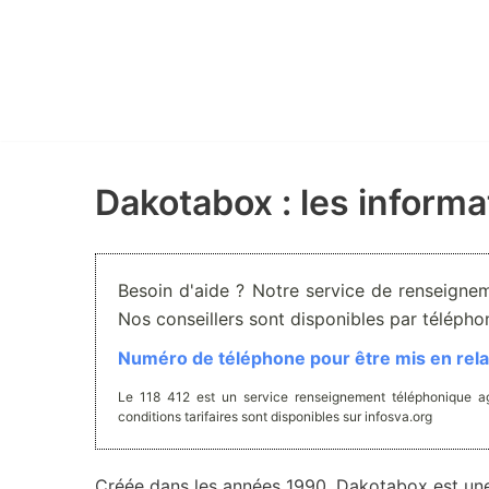
Aller
au
contenu
Dakotabox : les informa
Besoin d'aide ? Notre service de renseignem
Nos conseillers sont disponibles par téléph
Numéro de téléphone pour être mis en relat
Le 118 412 est un service renseignement téléphonique ag
conditions tarifaires sont disponibles sur infosva.org
Créée dans les années 1990, Dakotabox est un