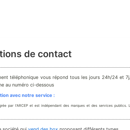
tions de contact
ent téléphonique vous répond tous les jours 24h/24 et 7j/
one au numéro ci-dessous
ion avec notre service :
rée par l'ARCEP et est indépendant des marques et des services publics. 
e société qui
vend des box
proposant différents types