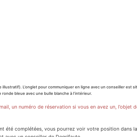
re illustratif). L’onglet pour communiquer en ligne avec un conseiller est s
ône ronde bleue avec une bulle blanche à l’intérieur.
ail, un numéro de réservation si vous en avez un, l’objet d
t été complétées, vous pourrez voir votre position dans la 
ct avec un conseiller de Degrifauto.