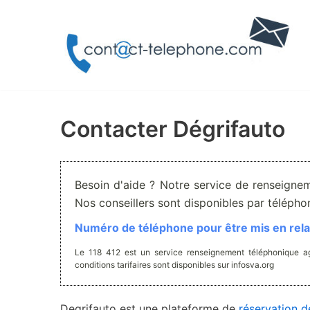
Aller
au
contenu
Contacter Dégrifauto
Besoin d'aide ? Notre service de renseignem
Nos conseillers sont disponibles par téléph
Numéro de téléphone pour être mis en relat
Le 118 412 est un service renseignement téléphonique ag
conditions tarifaires sont disponibles sur infosva.org
Degrifauto est une plateforme de
réservation d