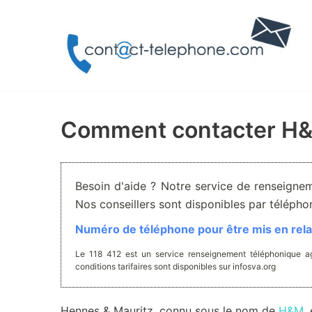
Aller
au
contenu
Comment contacter H
Besoin d'aide ? Notre service de renseignem
Nos conseillers sont disponibles par téléph
Numéro de téléphone pour être mis en relat
Le 118 412 est un service renseignement téléphonique ag
conditions tarifaires sont disponibles sur infosva.org
Hennes & Mauritz, connu sous le nom de
H&M,
e