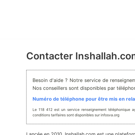
Aller
au
contenu
Contacter Inshallah.co
Besoin d'aide ? Notre service de renseignem
Nos conseillers sont disponibles par téléph
Numéro de téléphone pour être mis en relat
Le 118 412 est un service renseignement téléphonique ag
conditions tarifaires sont disponibles sur infosva.org
Lancée en 2010, Inshallah.com est une platefor