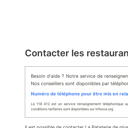
Aller
au
contenu
Contacter les restauran
Besoin d'aide ? Notre service de renseignem
Nos conseillers sont disponibles par téléph
Numéro de téléphone pour être mis en relat
Le 118 412 est un service renseignement téléphonique ag
conditions tarifaires sont disponibles sur infosva.org
Il est possible de contacter La Pataterie de plu