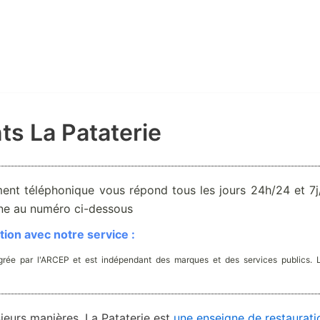
ts La Pataterie
ent téléphonique vous répond tous les jours 24h/24 et 7j/
one au numéro ci-dessous
ion avec notre service :
rée par l'ARCEP et est indépendant des marques et des services publics. 
sieurs manières. La Pataterie est
une enseigne de restaurati