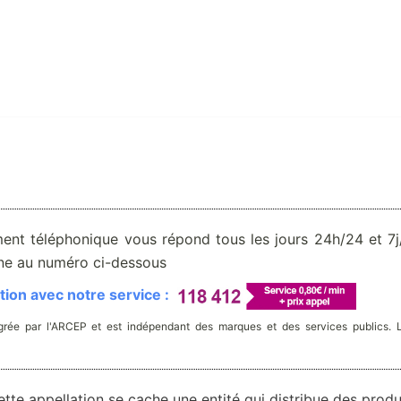
ent téléphonique vous répond tous les jours 24h/24 et 7j/
one au numéro ci-dessous
ion avec notre service :
rée par l'ARCEP et est indépendant des marques et des services publics. 
tte appellation se cache une entité qui distribue des produ