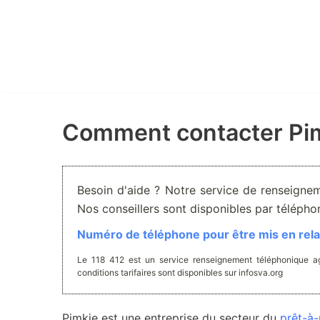
Aller
au
contenu
Comment contacter Pim
Besoin d'aide ? Notre service de renseignem
Nos conseillers sont disponibles par téléph
Numéro de téléphone pour être mis en relat
Le 118 412 est un service renseignement téléphonique ag
conditions tarifaires sont disponibles sur infosva.org
Pimkie est une entreprise du secteur du
prêt-à-