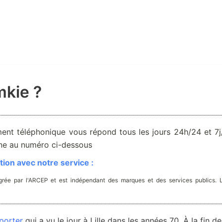
kie ?
ent téléphonique vous répond tous les jours 24h/24 et 7j/
one au numéro ci-dessous
ion avec notre service :
rée par l'ARCEP et est indépendant des marques et des services publics. 
porter
qui a vu le jour à Lille dans les années 70. À la fin de