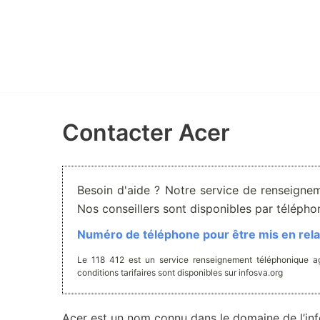
Aller
au
contenu
Contacter Acer
Besoin d'aide ? Notre service de renseignem
Nos conseillers sont disponibles par téléph
Numéro de téléphone pour être mis en relat
Le 118 412 est un service renseignement téléphonique ag
conditions tarifaires sont disponibles sur infosva.org
Acer est un nom connu dans le domaine de l’inf