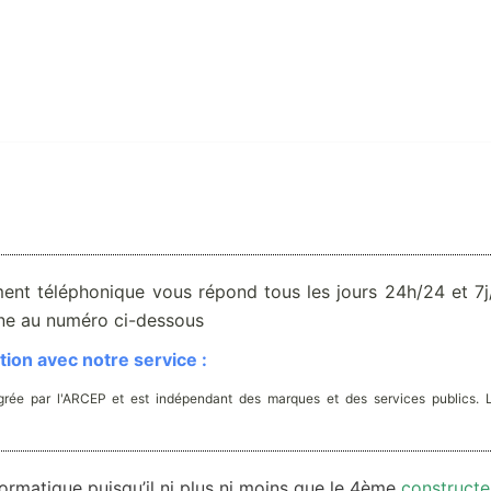
ent téléphonique vous répond tous les jours 24h/24 et 7j/
one au numéro ci-dessous
ion avec notre service :
rée par l'ARCEP et est indépendant des marques et des services publics. 
ormatique puisqu’il ni plus ni moins que le 4ème
constructe