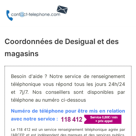
Aller
au
contenu
Coordonnées de Desigual et des
magasins
Besoin d'aide ? Notre service de renseignement
téléphonique vous répond tous les jours 24h/24
et 7j/7. Nos conseillers sont disponibles par
téléphone au numéro ci-dessous
Numéro de téléphone pour être mis en relation
avec notre service :
Le 118 412 est un service renseignement téléphonique agrée par
l'ARCEP et est indépendant des marques et des services publics.