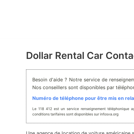
Aller
au
contenu
Dollar Rental Car Conta
Besoin d'aide ? Notre service de renseignem
Nos conseillers sont disponibles par téléph
Numéro de téléphone pour être mis en relat
Le 118 412 est un service renseignement téléphonique ag
conditions tarifaires sont disponibles sur infosva.org
Une agence de location de voiture américaine si