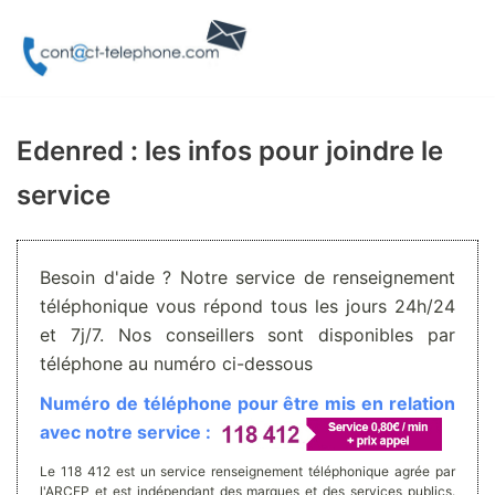
Aller
au
contenu
Edenred : les infos pour joindre le
service
Besoin d'aide ? Notre service de renseignement
téléphonique vous répond tous les jours 24h/24
et 7j/7. Nos conseillers sont disponibles par
téléphone au numéro ci-dessous
Numéro de téléphone pour être mis en relation
avec notre service :
Le 118 412 est un service renseignement téléphonique agrée par
l'ARCEP et est indépendant des marques et des services publics.