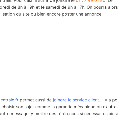
trale. Pour cela, il suffit de joindre le
01 77 49 01 80
. Le
dredi de 8h à 19h et le samedi de 9h à 17h. On pourra alors
ilisation du site ou bien encore poster une annonce.
entrale.fr
permet aussi de
joindre le service client
. Il y a po
t choisir son sujet comme la garantie mécanique ou d’autre
 votre message, y mettre des références si nécessaires ains