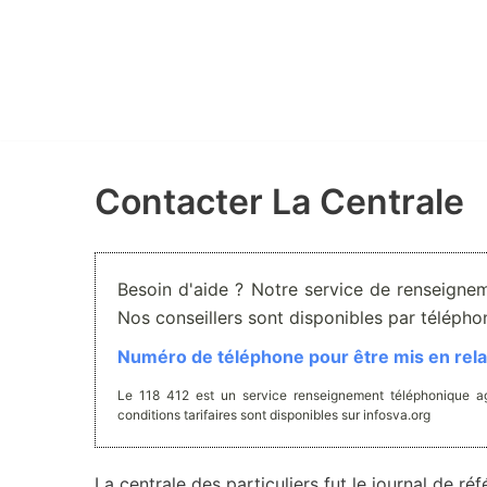
Aller
au
contenu
Contacter La Centrale
Besoin d'aide ? Notre service de renseignem
Nos conseillers sont disponibles par téléph
Numéro de téléphone pour être mis en relat
Le 118 412 est un service renseignement téléphonique ag
conditions tarifaires sont disponibles sur infosva.org
La centrale des particuliers fut le journal de r