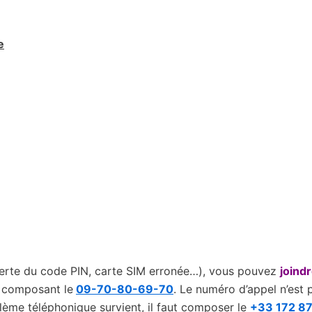
e
erte du code PIN, carte SIM erronée…), vous pouvez
joindr
 composant le
09-70-80-69-70
. Le numéro d’appel n’est 
lème téléphonique survient, il faut composer le
+33 172 8