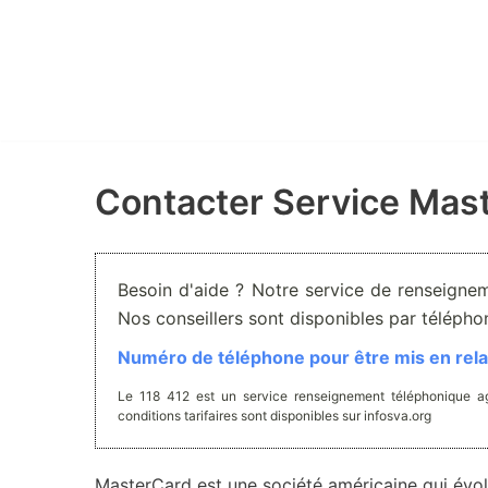
Aller
au
contenu
Contacter Service Mas
Besoin d'aide ? Notre service de renseignem
Nos conseillers sont disponibles par téléph
Numéro de téléphone pour être mis en relat
Le 118 412 est un service renseignement téléphonique ag
conditions tarifaires sont disponibles sur infosva.org
MasterCard est une société américaine qui évolu