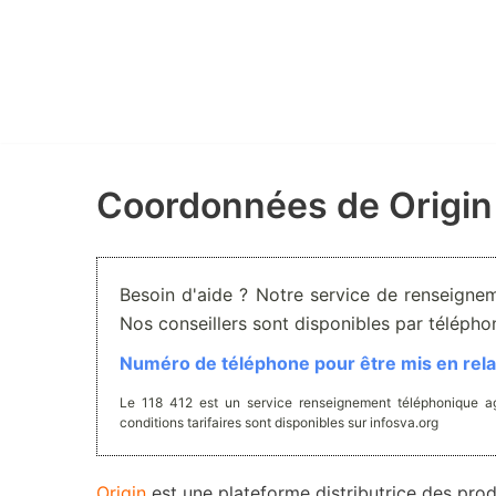
Aller
au
contenu
Coordonnées de Origin
Besoin d'aide ? Notre service de renseignem
Nos conseillers sont disponibles par téléph
Numéro de téléphone pour être mis en relat
Le 118 412 est un service renseignement téléphonique ag
conditions tarifaires sont disponibles sur infosva.org
Origin
est une plateforme distributrice des prod