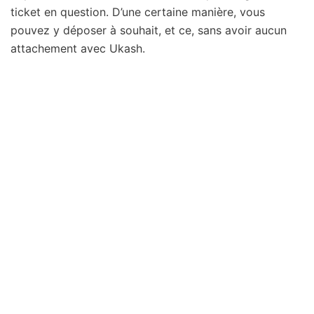
ticket en question. D’une certaine manière, vous
pouvez y déposer à souhait, et ce, sans avoir aucun
attachement avec Ukash.