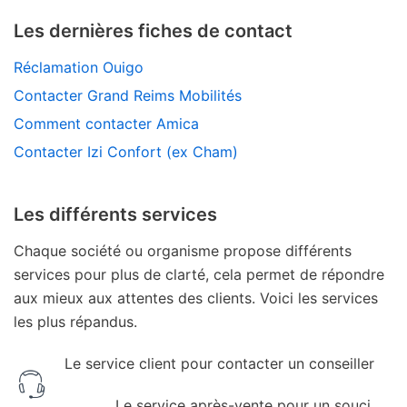
Les dernières fiches de contact
Réclamation Ouigo
Contacter Grand Reims Mobilités
Comment contacter Amica
Contacter Izi Confort (ex Cham)
Les différents services
Chaque société ou organisme propose différents
services pour plus de clarté, cela permet de répondre
aux mieux aux attentes des clients. Voici les services
les plus répandus.
Le service client pour contacter un conseiller
Le service après-vente pour un souci