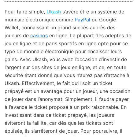
Pour faire simple,
Ukash
s’avère être un système de
monnaie électronique comme
PayPal
ou Google
Wallet, connaissant un grand succès auprès des
joueurs de
casinos
en ligne. La plupart des adeptes de
jeu en ligne et de paris sportifs en ligne opte pour ce
type de monnaie électronique pour encaisser leurs
gains. Avec Ukash, vous avez l’occasion d’investir de
l’argent sur des sites de jeux en ligne, et ce, en toute
sécurité étant donné que vous n’aurez pas d’attache à
Ukash. Effectivement, le fait qu’il soit un ticket
prépayé est un avantage pour un joueur, une occasion
de jouer dans l’anonymat. Simplement, il faudra payer
à l’avance le ticket proposé à un prix raisonnable. En
investissant dans ce ticket prépayé, les joueurs
éviteront la faillite, car dès que les tickets sont
épuisés, ils s’arrêteront de jouer. Pour poursuivre, il