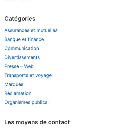
Catégories
Assurances et mutuelles
Banque et finance
Communication
Divertissements
Presse – Web
Transports et voyage
Marques
Réclamation
Organismes publics
Les moyens de contact