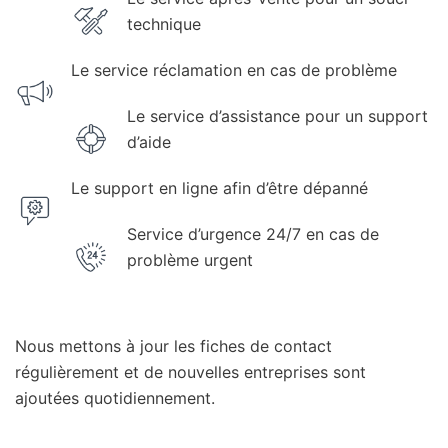
technique
Le service réclamation en cas de problème
Le service d’assistance pour un support
d’aide
Le support en ligne afin d’être dépanné
Service d’urgence 24/7 en cas de
problème urgent
Nous mettons à jour les fiches de contact
régulièrement et de nouvelles entreprises sont
ajoutées quotidiennement.