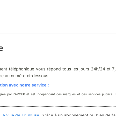
e
ent téléphonique vous répond tous les jours 24h/24 et 7j/
one au numéro ci-dessous
ion avec notre service :
rée par l'ARCEP et est indépendant des marques et des services publics. 
e
la ville de Toulouse
. Grâce à un abonnement ou bien de f