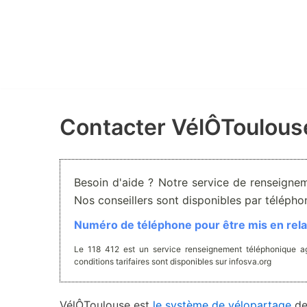
Aller
au
contenu
Contacter VélÔToulous
Besoin d'aide ? Notre service de renseignem
Nos conseillers sont disponibles par téléph
Numéro de téléphone pour être mis en relat
Le 118 412 est un service renseignement téléphonique ag
conditions tarifaires sont disponibles sur infosva.org
VélÔToulouse est
le système de vélopartage
d