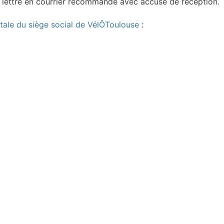
 lettre en courrier recommandé avec accusé de réception.
tale du siège social de VélÔToulouse
: