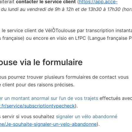
iterait
contacter le service client
(
https://app.acce-
t
du lundi au vendredi de 9h à 12h et de 13h30 à 17h30 (hor
e service client de VélÔToulouse par transcription instant
s française) ou encore en visio en LfPC (Langue française P
ouse via le formulaire
vous pourrez trouver plusieurs formulaires de contact vous
 client pour des raisons précises.
er un montant anormal sur l’un de vos trajets
effectués ave
y.fr/service/subscriptiontypecheck
).
 servir si vous souhaitez
signaler un vélo abandonné
eme/Je-souhaite-signaler-un-velo-abandonne
).