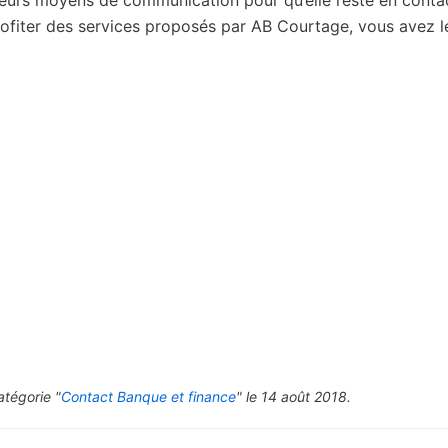
plusieurs moyens de communication pour qu’elle reste en conta
rofiter des services proposés par AB Courtage, vous avez l
atégorie "
Contact Banque et finance
" le 14 août 2018.