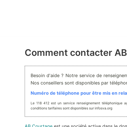
Aller
au
contenu
Comment contacter AB
Besoin d'aide ? Notre service de renseignem
Nos conseillers sont disponibles par téléph
Numéro de téléphone pour être mis en relat
Le 118 412 est un service renseignement téléphonique ag
conditions tarifaires sont disponibles sur infosva.org
AB Courtage
est une société active dans le d