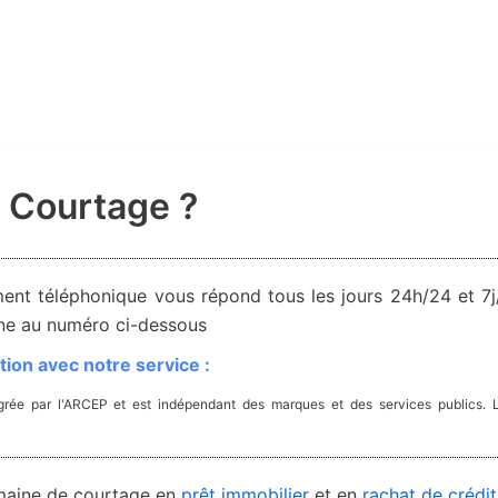
 Courtage ?
ent téléphonique vous répond tous les jours 24h/24 et 7j/
one au numéro ci-dessous
ion avec notre service :
rée par l'ARCEP et est indépendant des marques et des services publics. 
omaine de courtage en
prêt immobilier
et en
rachat de crédit