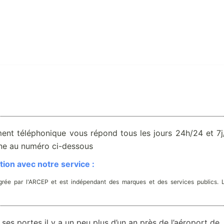
ent téléphonique vous répond tous les jours 24h/24 et 7j/
one au numéro ci-dessous
ion avec notre service :
rée par l'ARCEP et est indépendant des marques et des services publics. 
ses portes il y a un peu plus d’un an près de l’aéroport de