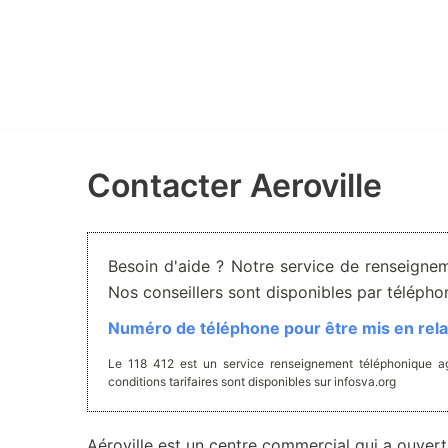
Aller
au
contenu
Contacter Aeroville
Besoin d'aide ? Notre service de renseignem
Nos conseillers sont disponibles par téléph
Numéro de téléphone pour être mis en relat
Le 118 412 est un service renseignement téléphonique ag
conditions tarifaires sont disponibles sur infosva.org
Aéroville est un centre commercial qui a ouvert 