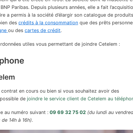
NP Paribas. Depuis plusieurs années, elle a fait l’acquisiti
re a permis à la société d’élargir son catalogue de produit
 bien des
crédits à la consommation
que des prêts personnel
rgne
ou des
cartes de crédit
.
ordonnées utiles vous permettant de joindre Cetelem :
éphone
telem
 contrat en cours ou bien si vous souhaitez avoir des
t possible de
joindre le service client de Cetelem au télépho
de au numéro suivant :
09 69 32 75 02
(du lundi au vendred
 de 14h à 16h).