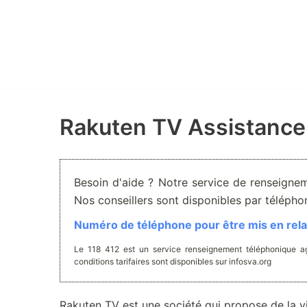
Aller
au
contenu
Rakuten TV Assistance
Besoin d'aide ? Notre service de renseignem
Nos conseillers sont disponibles par téléph
Numéro de téléphone pour être mis en relat
Le 118 412 est un service renseignement téléphonique ag
conditions tarifaires sont disponibles sur infosva.org
Rakuten TV est une société qui propose de la v