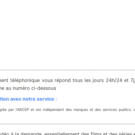
ent téléphonique vous répond tous les jours 24h/24 et 7j/
one au numéro ci-dessous
ion avec notre service :
rée par l'ARCEP et est indépendant des marques et des services publics. 
idéo à la demande, essentiellement des films et des séries 