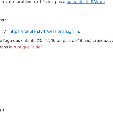
on à votre problème, n’hésitez pas à
contacter le SAV de
ns :
n TV :
https://rakuten.tv/fr/sessions/sign_in
.
e l’age des enfants (10, 12, 16 ou plus de 18 ans) : rendez v
 dans
la rubrique “aide”.
V ?