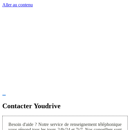
Aller au contenu
Déplier
la
Contacter Youdrive
navigation
Besoin d'aide ? Notre service de renseignement téléphonique
vous répond tous les jours 24h/24 et 7j/7. Nos conseillers sont