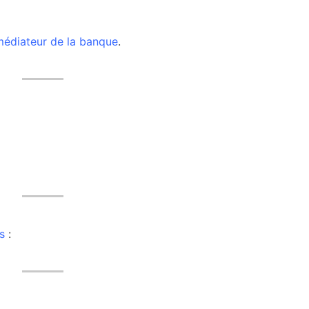
médiateur de la banque
.
s
: