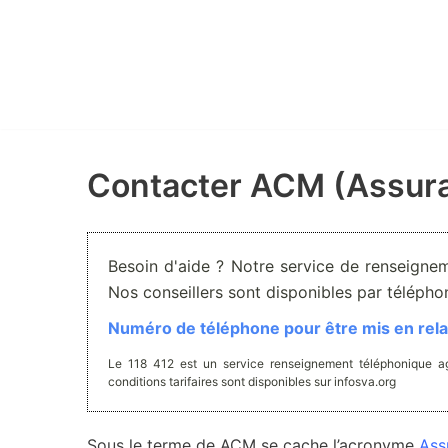
Aller
au
contenu
Contacter ACM (Assura
Besoin d'aide ? Notre service de renseignem
Nos conseillers sont disponibles par téléph
Numéro de téléphone pour être mis en relat
Le 118 412 est un service renseignement téléphonique ag
conditions tarifaires sont disponibles sur infosva.org
Sous le terme de ACM se cache l’acronyme
Ass