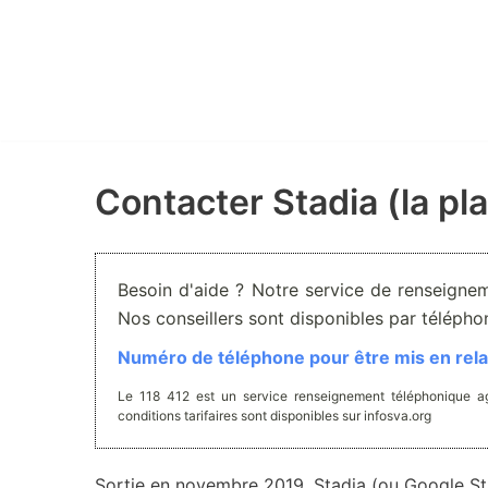
Aller
au
contenu
Contacter Stadia (la pl
Besoin d'aide ? Notre service de renseignem
Nos conseillers sont disponibles par téléph
Numéro de téléphone pour être mis en relat
Le 118 412 est un service renseignement téléphonique ag
conditions tarifaires sont disponibles sur infosva.org
Sortie en novembre 2019, Stadia (ou Google St