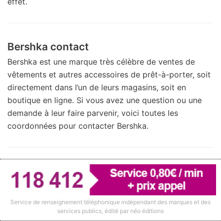
effet.
Bershka contact
Bershka est une marque très célèbre de ventes de
vêtements et autres accessoires de prêt-à-porter, soit
directement dans l’un de leurs magasins, soit en
boutique en ligne. Si vous avez une question ou une
demande à leur faire parvenir, voici toutes les
coordonnées pour contacter Bershka.
Contacter la Fnac par mail ou trouver
l’adresse d’un magasin
Besoin de contacter la Fnac par e-mail ? Nous vous
Service de renseignement téléphonique indépendant des marques et des
services publics, édité par néo éditions
indiquons les informations nécessaires pour y parvenir.